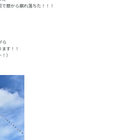
前で膝から崩れ落ちた！！！
！
がら
ります！！
ー！）