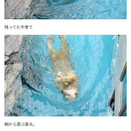
残ってた牛骨で
朝から遊ぶ豪太。