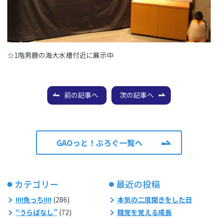
☆1階男鹿の海大水槽付近に展示中
前の記事へ
次の記事へ
GAOっと！ぶろぐ一覧へ
カテゴリー
最近の投稿
!!!!魚っち!!!!
(286)
本気の二度聞きをした日
“うらばなし”
(72)
錯覚を覚える成長