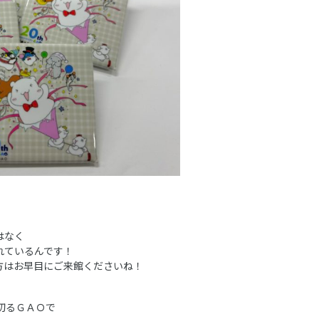
はなく
れているんです！
方はお早目にご来館くださいね！
切るＧＡＯで