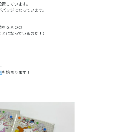
設置しています。
がバッジになっています。
益をＧＡＯの
ことになっているのだ！）
ー
画
も始まります！