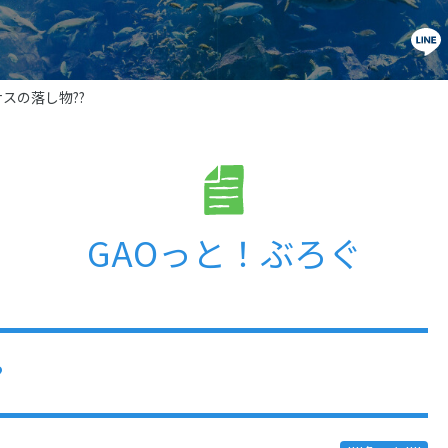
スの落し物??
GAOっと！ぶろぐ
?