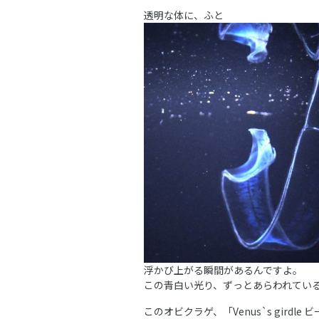
透明な体に、ふと
浮かび上がる瞬間があるんですよ。
この青白い光り、ずっとあらわれてい
このオビクラゲ、「Venus`s gird