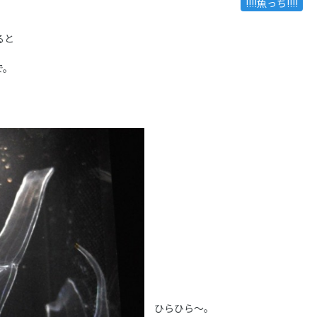
!!!!魚っち!!!!
ると
で。
ひらひら～。