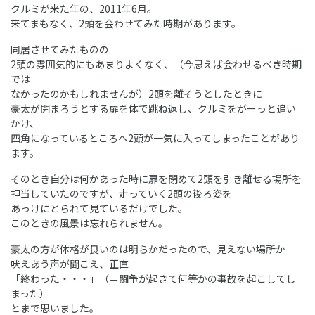
クルミが来た年の、2011年6月。
来てまもなく、2頭を会わせてみた時期があります。
同居させてみたものの
2頭の雰囲気的にもあまりよくなく、（今思えば会わせるべき時期
では
なかったのかもしれませんが）2頭を離そうとしたときに
豪太が閉まろうとする扉を体で跳ね返し、クルミをがーっと追い
かけ、
四角になっているところへ2頭が一気に入ってしまったことがあり
ます。
そのとき自分は何かあった時に扉を閉めて2頭を引き離せる場所を
担当していたのですが、走っていく2頭の後ろ姿を
あっけにとられて見ているだけでした。
このときの風景は忘れられません。
豪太の方が体格が良いのは明らかだったので、見えない場所か
吠えあう声が聞こえ、正直
「終わった・・・」（＝闘争が起きて何等かの事故を起こしてし
まった）
とまで思いました。