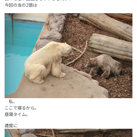
今回の当の2頭は
私、
ここで寝るから。
昼寝タイム。
適度に