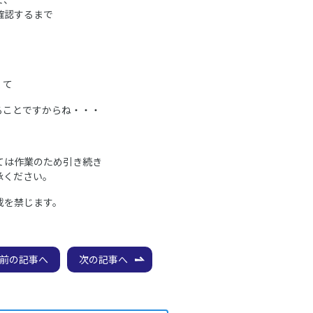
確認するまで
）
くて
ることですからね・・・
ては作業のため引き続き
承ください。
載を禁じます。
前の記事へ
次の記事へ