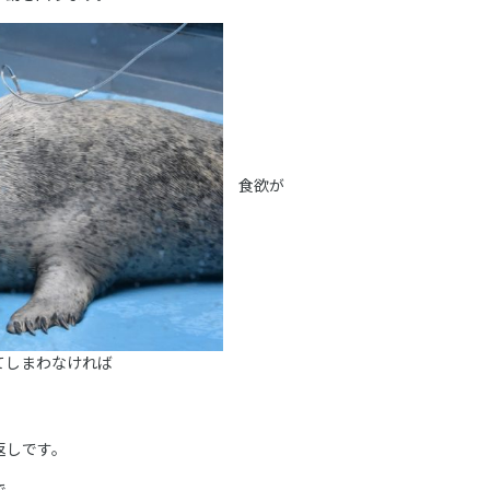
食欲が
てしまわなければ
返しです。
で、