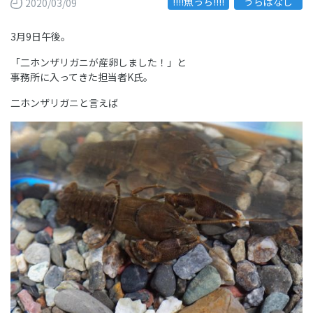
!!!!魚っち!!!!
“うらばなし”
2020/03/09
3月9日午後。
「二ホンザリガニが産卵しました！」と
事務所に入ってきた担当者K氏。
二ホンザリガニと言えば