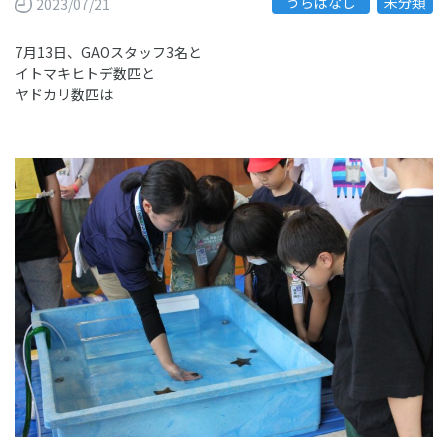
“うらばなし”
未分類
2023/07/21
7月13日、GAOスタッフ3名と
イトマキヒトデ数匹と
ヤドカリ数匹は