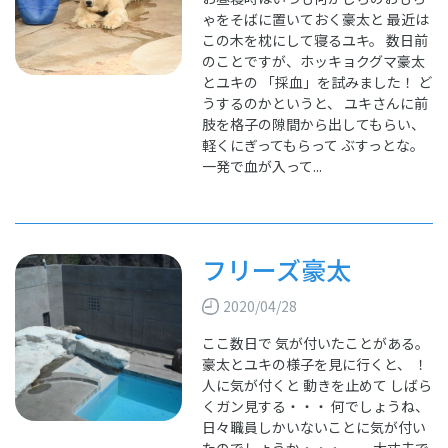
ゃをそばに置いておく豪太と 最近は
この木を枕にして寝るユキ。 数日前
のことですが、ホッキョクグマ豪太
とユキの 「採血」を試みました！ ど
うするのかというと、 ユキさんに前
肢を格子の隙間から出してもらい、
軽くにぎってもらって ぶすっとな。
一発で血が入って...
フリーズ豪太
2020/04/28
ここ数日で 気が付いたことがある。
豪太とユキの様子を見に行くと、 ！
人に気が付くと 動きを止めて しばら
くガン見する・・・ 何でしょうね、
日々職員しかいないことに気が付い