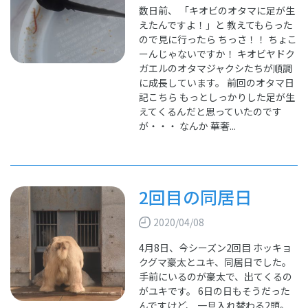
数日前、 「キオビのオタマに足が生
えたんですよ！」と 教えてもらった
ので見に行ったら ちっさ！！ ちょこ
ーんじゃないですか！ キオビヤドク
ガエルのオタマジャクシたちが順調
に成長しています。 前回のオタマ日
記こちら もっとしっかりした足が生
えてくるんだと思っていたのです
が・・・ なんか 華奢...
2回目の同居日
2020/04/08
4月8日、今シーズン2回目 ホッキョ
クグマ豪太とユキ、同居日でした。
手前にいるのが豪太で、出てくるの
がユキです。 6日の日もそうだった
んですけど、 一旦入れ替わる2頭。