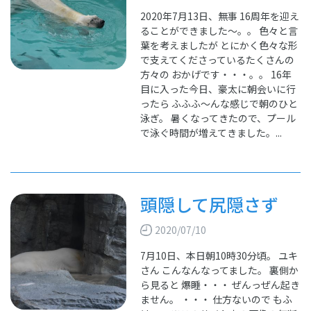
2020年7月13日、無事 16周年を迎え
ることができました～。。 色々と言
葉を考えましたが とにかく色々な形
で支えてくださっているたくさんの
方々の おかげです・・・。。 16年
目に入った今日、豪太に朝会いに行
ったら ふふふ～んな感じで朝のひと
泳ぎ。 暑くなってきたので、プール
で泳ぐ時間が増えてきました。...
頭隠して尻隠さず
2020/07/10
7月10日、本日朝10時30分頃。 ユキ
さん こんなんなってました。 裏側か
ら見ると 爆睡・・・ ぜんっぜん起き
ません。 ・・・ 仕方ないので もふ