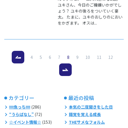
ユキさん、今日のご機嫌いかがでし
ょう？ ユキの後ろをついていく豪
太。 たまに、ユキのおしりのにおい
をかぎます。 オスは...
（現在のページ）
4
5
6
7
8
9
10
11
12
カテゴリー
最近の投稿
!!!!魚っち!!!!
(286)
本気の二度聞きをした日
“うらばなし”
(72)
錯覚を覚える成長
☆イベント情報☆
(153)
THEサメなフォルム