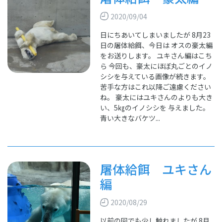
2020/09/04
日にちあいてしまいましたが 8月23
日の屠体給餌、今日は オスの豪太編
をお送りします。 ユキさん編はこち
ら 今回も、豪太にほぼ丸ごとのイノ
シシを与えている画像が続きます。
苦手な方はこれ以降ご遠慮ください
ね。 豪太にはユキさんのよりも大き
い、5㎏のイノシシを 与えました。
青い大きなバケツ...
屠体給餌 ユキさん
編
2020/08/29
以前の回でも少し触れましたが 8月