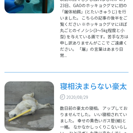
23日、GAOのホッキョクグマに初の
「屠体給餌」(とたいきゅうじ) を行
いました。 こちらの記事の後半をご
覧ください ※ホッキョクグマにほぼ
丸ごとのイノシシ(3～5㎏程度と小
型) を与えている画です。苦手な方は
申し訳ありませんがここで ご遠慮く
ださい。 「屠」の言葉はあまり日
常...
寝相決まらない豪太
2020/08/29
数日前の豪太の寝相。 アップしてお
りませんでした。 いい寝相されてい
ました。 幸せの黄色いガス管(細)と
一緒。 なかなかしっくりこないらし
い。 ひと泳ぎした後に来たんでしょ