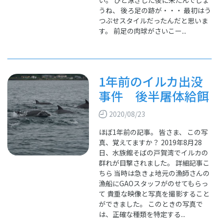
うね、 後ろ足の跡が・・・ 最初はう
つぶせスタイルだったんだと思いま
す。 前足の肉球がさいこー...
1年前のイルカ出没
事件 後半屠体給餌
2020/08/23
ほぼ1年前の記事。 皆さま、 この写
真、覚えてますか？ 2019年8月28
日、水族館そばの戸賀湾でイルカの
群れが目撃されました。 詳細記事こ
ちら 当時は急きょ地元の漁師さんの
漁船にGAOスタッフがのせてもらっ
て 貴重な映像と写真を撮影すること
ができました。 このときの写真で
は、正確な種類を特定する...