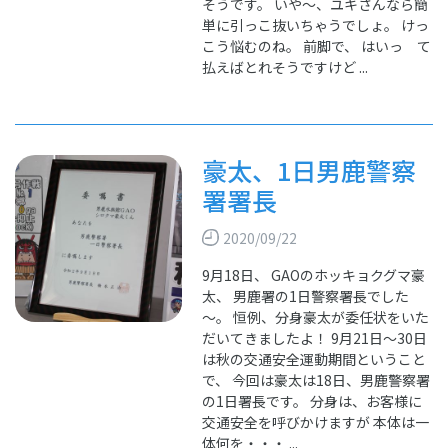
そうです。 いや～、ユキさんなら簡
単に引っこ抜いちゃうでしょ。 けっ
こう悩むのね。 前脚で、 はいっ て
払えばとれそうですけど ...
豪太、1日男鹿警察
署署長
2020/09/22
9月18日、 GAOのホッキョクグマ豪
太、 男鹿署の1日警察署長でした
～。 恒例、分身豪太が委任状をいた
だいてきましたよ！ 9月21日～30日
は秋の交通安全運動期間ということ
で、 今回は豪太は18日、男鹿警察署
の1日署長です。 分身は、お客様に
交通安全を呼びかけますが 本体は一
体何を・・・ ...