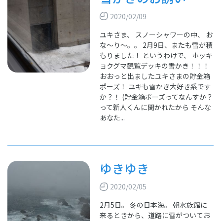
2020/02/09
ユキさま、 スノーシャワーの中、 お
な～り～。。 2月9日、またも雪が積
もりました！ というわけで、 ホッキ
ョクグマ観覧デッキの雪かき！！！
おおっと出ましたユキさまの貯金箱
ポーズ！ ユキも雪かき大好き系です
か？！ (貯金箱ポーズってなんすか？
って新人くんに聞かれたから そんな
あなた...
ゆきゆき
2020/02/05
2月5日。 冬の日本海。 朝水族館に
来るときから、道路に雪がついてお