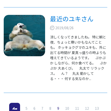
最近のユキさん
2019/08/26
涼しくなってきましたね。 特に朝と
夜、ちょっと寒いかもなんてこと
も。 ホッキョクグマのユキも、外に
出てる時間が 夏真っ盛りの時よりも
増えてきているようです。 ぷかぷ
か しながら、何か食べてる。 ぷか
ぷか 大あくび。 丸太で リラック
ス。 ん？ 丸太 動かして
る・・・ 何する気なのか...
（現在のページ）
5
6
7
8
9
10
11
12
13