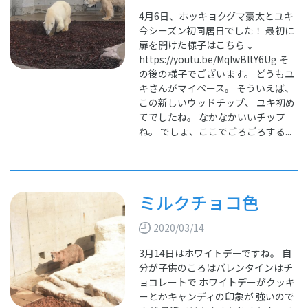
4月6日、ホッキョクグマ豪太とユキ
今シーズン初同居日でした！ 最初に
扉を開けた様子はこちら↓
https://youtu.be/MqlwBltY6Ug そ
の後の様子でございます。 どうもユ
キさんがマイペース。 そういえば、
この新しいウッドチップ、 ユキ初め
てでしたね。 なかなかいいチップ
ね。 でしょ、ここでごろごろする...
ミルクチョコ色
2020/03/14
3月14日はホワイトデーですね。 自
分が子供のころはバレンタインはチ
ョコレートで ホワイトデーがクッキ
ーとかキャンディの印象が 強いので