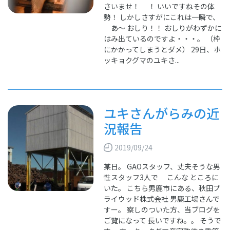
さいませ！ ！ いいですねその体
勢！ しかしさすがにこれは一瞬で、
あ～ おしり！！ おしりがわずかに
はみ出ているのですよ・・・。 （枠
にかかってしまうとダメ） 29日、ホ
ッキョクグマのユキさ...
ユキさんがらみの近
況報告
2019/09/24
某日。 GAOスタッフ、丈夫そうな男
性スタッフ3人で こんな ところに
いた。 こちら男鹿市にある、秋田プ
ライウッド株式会社 男鹿工場さんで
すー。 察しのついた方、当ブログを
ご覧になって 長いですね。。 そうで