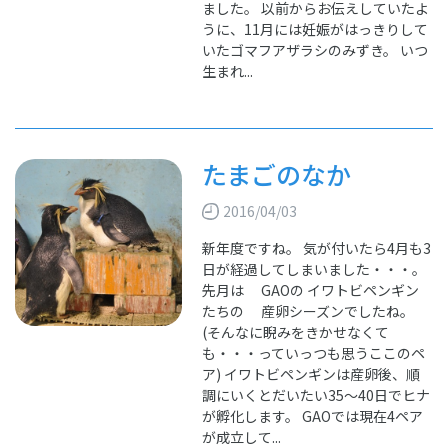
ました。 以前からお伝えしていたよ
うに、11月には妊娠がはっきりして
いたゴマフアザラシのみずき。 いつ
生まれ...
たまごのなか
2016/04/03
新年度ですね。 気が付いたら4月も3
日が経過してしまいました・・・。
先月は GAOの イワトビペンギン
たちの 産卵シーズンでしたね。
(そんなに睨みをきかせなくて
も・・・っていっつも思うここのペ
ア) イワトビペンギンは産卵後、順
調にいくとだいたい35～40日でヒナ
が孵化します。 GAOでは現在4ペア
が成立して...