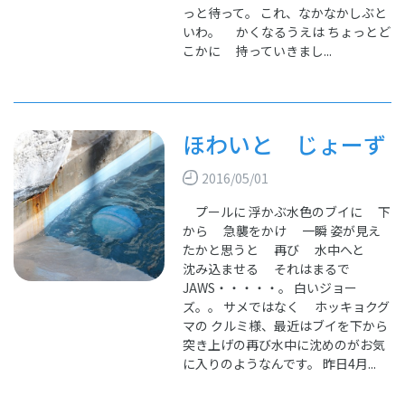
っと待って。 これ、なかなかしぶと
いわ。 かくなるうえは ちょっとど
こかに 持っていきまし...
ほわいと じょーず
2016/05/01
プールに 浮かぶ水色のブイに 下
から 急襲をかけ 一瞬 姿が見え
たかと思うと 再び 水中へと
沈み込ませる それはまるで
JAWS・・・・・。 白いジョー
ズ。。 サメではなく ホッキョクグ
マの クルミ様、最近はブイを下から
突き上げの再び水中に沈めのがお気
に入りのようなんです。 昨日4月...