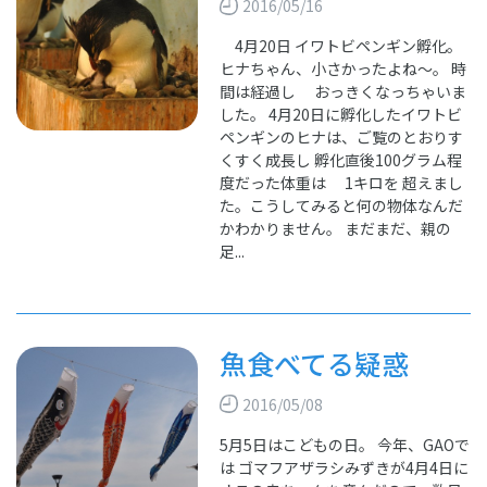
2016/05/16
4月20日 イワトビペンギン孵化。
ヒナちゃん、小さかったよね～。 時
間は経過し おっきくなっちゃいま
した。 4月20日に孵化したイワトビ
ペンギンのヒナは、ご覧のとおりす
くすく成長し 孵化直後100グラム程
度だった体重は 1キロを 超えまし
た。こうしてみると何の物体なんだ
かわかりません。 まだまだ、親の
足...
魚食べてる疑惑
2016/05/08
5月5日はこどもの日。 今年、GAOで
は ゴマフアザラシみずきが4月4日に