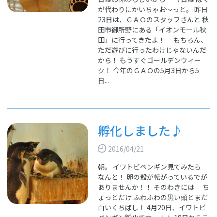
が代わりにかいちゃお～っと。 昨日
23日は、ＧＡＯのスタッフさんと 秋
田市御所野にある「イオンモール秋
田」に行ってきたよ！ もちろん、
ただ遊びに行ったわけじゃないんだ
から！ もうすぐゴールデンウィー
ク！ 今年のＧＡＯの5月3日から5
日...
孵化しました♪
2016/04/21
朝。 イワトビペンギン見てみたら
なんと！ 卵の殻が転がっているでが
ありませんか！！ そのわきには ち
ょっとだけ ふわふわの黒い頭とまだ
白いくちばし！ 4月20日、イワトビ