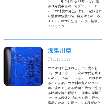
1983年5月26日午前11時59分。 震
源は男鹿半島沖、マグニチュード
7．7の地震が発生。 秋田で記録され
た震度は強震の5。 自分はそのころ
すでにこの世に生きており、経験し
ているそう...
海型川型
2016/05/23
サケは川で生まれる。 で、海へ行
く。 大きくなって、次の世代を残す
ために 川へ戻ってくる。 これはわか
るんですよ。 サケ科の魚というの
は、淡水で生きる時期と 海水で生き
る時期を持つ種類や、 淡水の環境下
で生きる個体と 途中から海に行き、
産卵のため川に戻ってくる種がいた