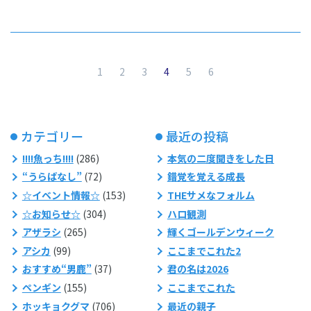
（現在のページ）
1
2
3
4
5
6
カテゴリー
最近の投稿
!!!!魚っち!!!!
(286)
本気の二度聞きをした日
“うらばなし”
(72)
錯覚を覚える成長
☆イベント情報☆
(153)
THEサメなフォルム
☆お知らせ☆
(304)
ハロ観測
アザラシ
(265)
輝くゴールデンウィーク
アシカ
(99)
ここまでこれた2
おすすめ“男鹿”
(37)
君の名は2026
ペンギン
(155)
ここまでこれた
ホッキョクグマ
(706)
最近の親子