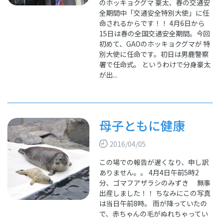
のホッキョクグマ 豪太、春の交通安
全期間中「交通安全特別大使」に任
命されるからです！！ 4月6日から
15日は春の全国交通安全期間。今回
初めて、GAOのホッキョクグマが 特
別大使に任命です。初日は男鹿警察
署で任命式。 というわけで分身豪太
が出...
母子ともに健康
2016/04/05
この場での報告が遅くなり、申し訳
ありません。。 4月4日午前5時2
分、ゴマフアザラシのみずき 無事
出産しました！！ ちなみにこの写真
は当日午前8時。 雨が降っていたの
で、赤ちゃんの毛がぬれちゃってい