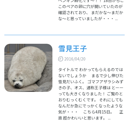
ペンギン孵化です～！！ 18日からこ
このペアの卵に穴が開いていたのが
確認されており、 まだかな～まだか
な～と思っていましたが・・・ ...
雪見王子
2016/04/20
タイトルで わかってもらえるのでは
ないでしょうか まるで少し伸びた
雪見だいふく。 ゴマフアザラシみず
きの子、オス、通称王子様は とーー
っても大きくなりました！ ご覧のと
おりむっくむくです。 それにしても
なんだか急にでっかくなったような
気が・・・ こちら4月15日。 正
直 超かわいいと思います。 ...