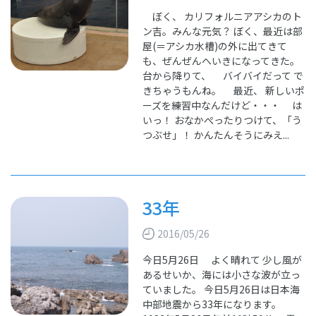
ぼく、 カリフォルニアアシカのト
ン吉。みんな元気？ ぼく、最近は部
屋(＝アシカ水槽)の外に出てきて
も、ぜんぜんへいきになってきた。
台から降りて、 バイバイだって で
きちゃうもんね。 最近、 新しいポ
ーズを練習中なんだけど・・・ は
いっ！ おなかぺったりつけて、「う
つぶせ」！ かんたんそうにみえ...
33年
2016/05/26
今日5月26日 よく晴れて 少し風が
あるせいか、海には小さな波が立っ
ていました。 今日5月26日は日本海
中部地震から33年になります。