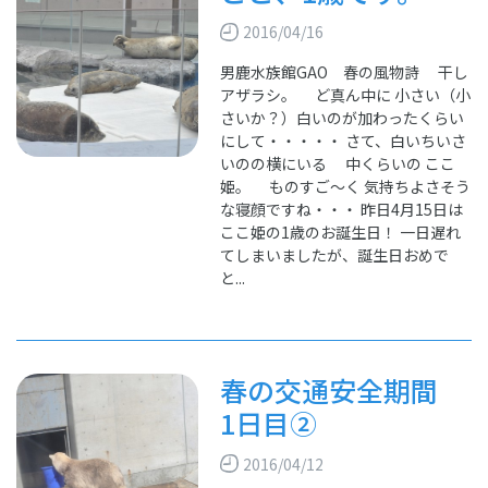
2016/04/16
男鹿水族館GAO 春の風物詩 干し
アザラシ。 ど真ん中に 小さい（小
さいか？）白いのが加わったくらい
にして・・・・・ さて、白いちいさ
いのの横にいる 中くらいの ここ
姫。 ものすご～く 気持ちよさそう
な寝顔ですね・・・ 昨日4月15日は
ここ姫の1歳のお誕生日！ 一日遅れ
てしまいましたが、誕生日おめで
と...
春の交通安全期間
1日目②
2016/04/12