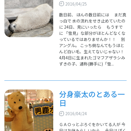
2016/04/25
数日前、 ほんの数日前には まだ真
っ白で 水の流れをせき止めていたの
に 24日、見にいったら もうすで
に 「雪見」な部分がほとんどなくな
っているではありませんか！！ 別
アングル。 こっち側なんてもうほと
んど白い毛、生えてないじゃない！
4月4日に生まれたゴマフアザラシみ
ずきの子、通称(勝手に)「雪...
分身豪太のとある一
日
2016/04/24
ＧＡＯっとぶろぐをかいてる人が 今
日はお休みらしいから 今日は ぼく