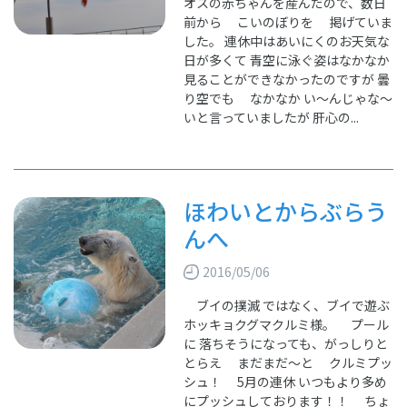
オスの赤ちゃんを産んだので、数日
前から こいのぼりを 掲げていま
した。 連休中はあいにくのお天気な
日が多くて 青空に泳ぐ姿はなかなか
見ることができなかったのですが 曇
り空でも なかなか い～んじゃな～
いと言っていましたが 肝心の...
ほわいとからぶらう
んへ
2016/05/06
ブイの撲滅 ではなく、ブイで遊ぶ
ホッキョクグマクルミ様。 プール
に 落ちそうになっても、がっしりと
とらえ まだまだ～と クルミプッ
シュ！ 5月の連休 いつもより多め
にプッシュしております！！ ちょ