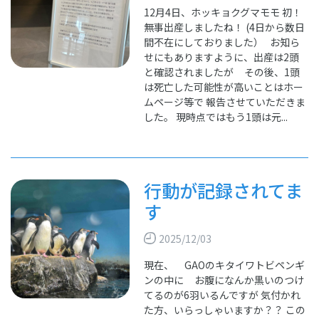
12月4日、ホッキョクグマモモ 初！
無事出産しましたね！ (4日から数日
間不在にしておりました） お知ら
せにもありますように、出産は2頭
と確認されましたが その後、1頭
は死亡した可能性が高いことはホー
ムページ等で 報告させていただきま
した。 現時点ではもう1頭は元...
行動が記録されてま
す
2025/12/03
現在、 GAOのキタイワトビペンギ
ンの中に お腹になんか黒いのつけ
てるのが6羽いるんですが 気付かれ
た方、いらっしゃいますか？？ この