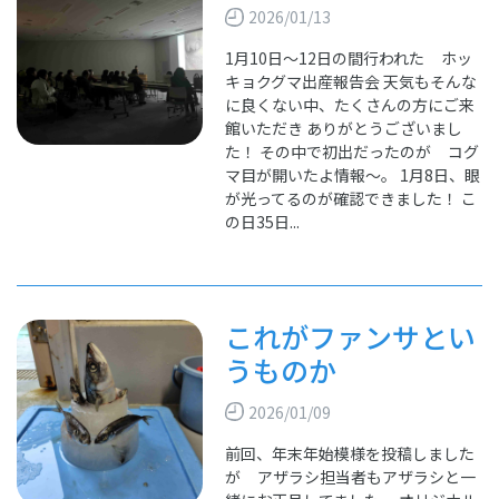
2026/01/13
1月10日～12日の間行われた ホッ
キョクグマ出産報告会 天気もそんな
に良くない中、たくさんの方にご来
館いただき ありがとうございまし
た！ その中で初出だったのが コグ
マ目が開いたよ情報～。 1月8日、眼
が光ってるのが確認できました！ こ
の日35日...
これがファンサとい
うものか
2026/01/09
前回、年末年始模様を投稿しました
が アザラシ担当者もアザラシと一