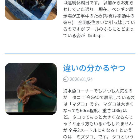
は連続休館日です。 以前からお知ら
せしていた通り 現在、ペンギン展
示場が工事中のため(写真は移動中の
彼ら) 全羽仮住まいに引っ越してい
るのですが プールのふちにとどまっ
ている姿が &nbsp...
違いの分かるやつ
2026/01/24
海水魚コーナーでもいつも人気なの
が タコ！ 今GAOで展示しているの
は「マダコ」です。 マダコは大きく
なっても60㎝程度、重さは3㎏ほ
ど。 タコってもっと大きくなるんじ
ゃ？と思う方もいるかもしれません
が 全長3メートルにもなる！という
のは「ミズダコ」です。 タコという