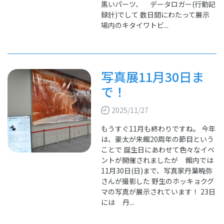
黒いパーツ、 データロガー(行動記
録計)でして 数日間にわたって展示
場内のキタイワトビ...
写真展11月30日ま
で！
2025/11/27
もうすぐ11月も終わりですね。 今年
は、豪太が来館20周年の節目という
ことで 誕生日にあわせて色々なイベ
ントが開催されましたが 館内では
11月30日(日)まで、写真家丹葉暁弥
さんが撮影した 野生のホッキョクグ
マの写真が展示されています！ 23日
には 丹...