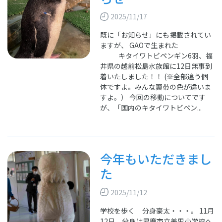
2025/11/17
既に「お知らせ」にも掲載されてい
ますが、 GAOで生まれた
キタイワトビペンギン6羽、福
井県の越前松島水族館に12日無事到
着いたしました！！ (※全部違う個
体ですよ。みんな翼帯の色が違いま
すよ。） 今回の移動についてです
が、「国内のキタイワトビペン...
今年もいただきまし
た
2025/11/12
学校を歩く 分身豪太・・・。 11月
12日、分身は男鹿市立美里小学校へ