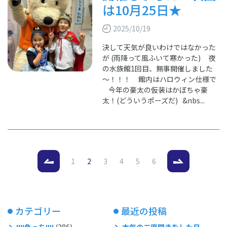
は10月25日★
2025/10/19
決して天気が良いわけではなかった
が (雨降って風ふいて寒かった) 夜
の水族館1回目、無事開催しました
～！！！ 館内はハロウィン仕様で
今年の豪太の仮装はかぼちゃ豪
太！(どういうポーズだ) &nbs...
（現在のページ）
1
2
3
4
5
6
カテゴリー
最近の投稿
!!!!魚っち!!!!
(286)
本気の二度聞きをした日