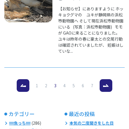
【お知らせ】にありますように ホッ
キョクグマの ユキが静岡県の浜松
市動物園へ そして現在浜松市動物園
にいる (写真：浜松市動物園) モモ
が GAOに来ることになりました。
ユキは昨年の春に豪太との交尾行動
は確認されていましたが、 妊娠はし
ていな...
（現在のページ）
1
2
3
4
5
6
7
カテゴリー
最近の投稿
!!!!魚っち!!!!
(286)
本気の二度聞きをした日