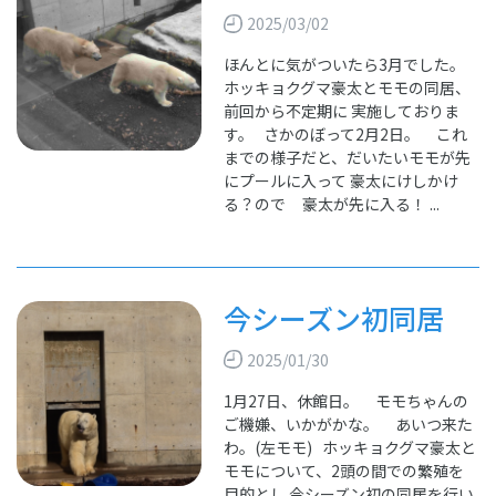
2025/03/02
ほんとに気がついたら3月でした。
ホッキョクグマ豪太とモモの同居、
前回から不定期に 実施しておりま
す。 さかのぼって2月2日。 これ
までの様子だと、だいたいモモが先
にプールに入って 豪太にけしかけ
る？ので 豪太が先に入る！ ...
今シーズン初同居
2025/01/30
1月27日、休館日。 モモちゃんの
ご機嫌、いかがかな。 あいつ来た
わ。(左モモ) ホッキョクグマ豪太と
モモについて、2頭の間での繁殖を
目的とし 今シーズン初の同居を行い