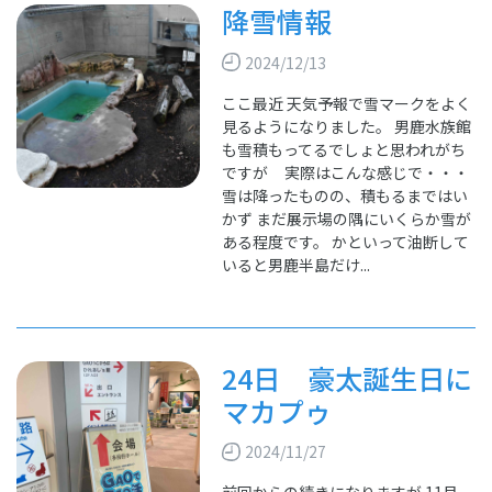
降雪情報
2024/12/13
ここ最近 天気予報で雪マークをよく
見るようになりました。 男鹿水族館
も雪積もってるでしょと思われがち
ですが 実際はこんな感じで・・・
雪は降ったものの、積もるまではい
かず まだ展示場の隅にいくらか雪が
ある程度です。 かといって油断して
いると男鹿半島だけ...
24日 豪太誕生日に
マカプゥ
2024/11/27