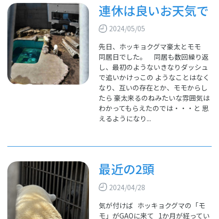
連休は良いお天気で
2024/05/05
先日、ホッキョクグマ豪太とモモ
同居日でした。 同居も数回繰り返
し、最初のようないきなりダッシュ
で追いかけっこの ようなことはなく
なり、互いの存在とか、モモからし
たら 豪太来るのねみたいな雰囲気は
わかってもらえたのでは・・・と 思
えるようになり...
最近の2頭
2024/04/28
気が付けば ホッキョクグマの「モ
モ」がGAOに来て 1か月が経ってい