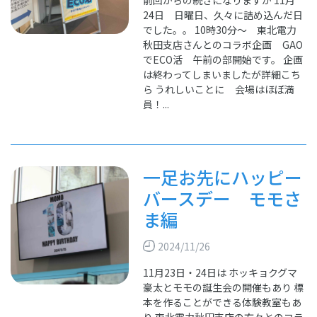
前回からの続きになりますが 11月
24日 日曜日、久々に詰め込んだ日
でした。。 10時30分～ 東北電力
秋田支店さんとのコラボ企画 GAO
でECO活 午前の部開始です。 企画
は終わってしまいましたが詳細こち
ら うれしいことに 会場はほぼ満
員！...
一足お先にハッピー
バースデー モモさ
ま編
2024/11/26
11月23日・24日は ホッキョクグマ
豪太とモモの誕生会の開催もあり 標
本を作ることができる体験教室もあ
り 東北電力秋田支店の方々とのコラ