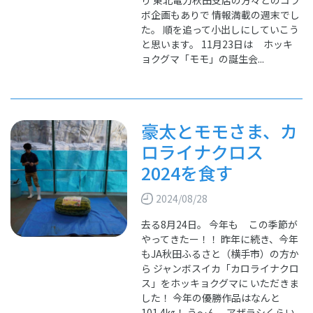
ボ企画もありで 情報満載の週末でし
た。 順を追って小出しにしていこう
と思います。 11月23日は ホッキ
ョクグマ「モモ」の誕生会...
豪太とモモさま、カ
ロライナクロス
2024を食す
2024/08/28
去る8月24日。 今年も この季節が
やってきたー！！ 昨年に続き、今年
もJA秋田ふるさと（横手市）の方か
ら ジャンボスイカ「カロライナクロ
ス」をホッキョクグマに いただきま
した！ 今年の優勝作品はなんと
101.4㎏！ う～ん、アザラシくらい