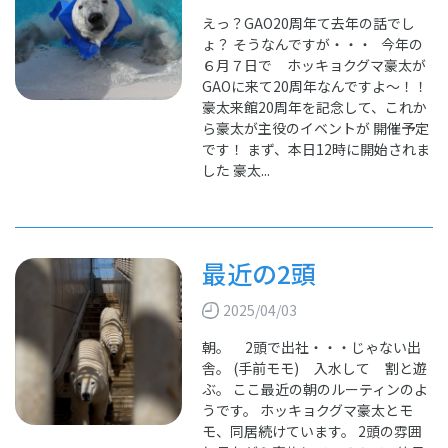
えっ？GAO20周年て去年の話でし
ょ？ そうなんですが・・・ 今年の
６月７日で ホッキョクグマ豪太が
GAOに来て20周年なんですよ～！！
豪太来館20周年を記念して、これか
ら豪太が主役のイベントが 開催予定
です！ まず、本日12時に開始されま
した 豪太...
最近の2頭
2025/04/03
朝。 2頭で出社・・・じゃない出
舎。 (手前モモ) 入水して 割と遊
ぶ。 ここ最近の朝のルーティンのよ
うです。 ホッキョクグマ豪太とモ
モ、同居続けています。 2頭の雰囲