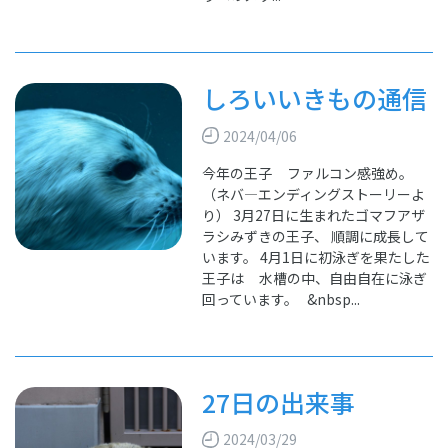
しろいいきもの通信
2024/04/06
今年の王子 ファルコン感強め。
（ネバ―エンディングストーリーよ
り） 3月27日に生まれたゴマフアザ
ラシみずきの王子、 順調に成長して
います。 4月1日に初泳ぎを果たした
王子は 水槽の中、自由自在に泳ぎ
回っています。 &nbsp...
27日の出来事
2024/03/29