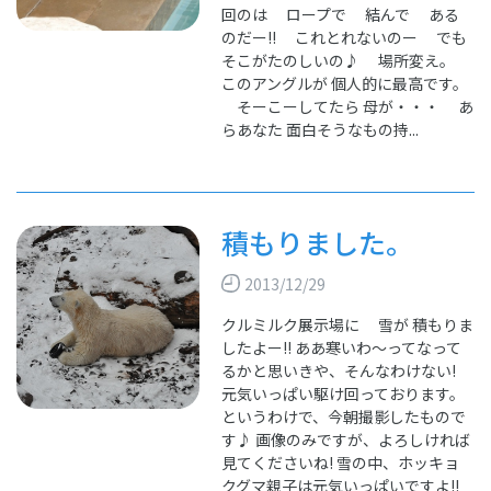
回のは ロープで 結んで ある
のだー!! これとれないのー でも
そこがたのしいの♪ 場所変え。
このアングルが 個人的に最高です。
そーこーしてたら 母が・・・ あ
らあなた 面白そうなもの持...
積もりました。
2013/12/29
クルミルク展示場に 雪が 積もりま
したよー!! ああ寒いわ～ってなって
るかと思いきや、そんなわけない!
元気いっぱい駆け回っております。
というわけで、今朝撮影したもので
す♪ 画像のみですが、よろしければ
見てくださいね! 雪の中、ホッキョ
クグマ親子は元気いっぱいですよ!!