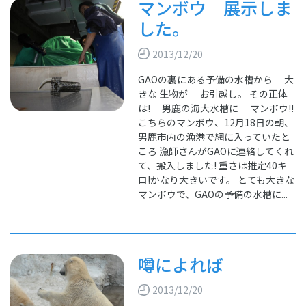
マンボウ 展示しま
した。
2013/12/20
GAOの裏にある予備の水槽から 大
きな 生物が お引越し。 その正体
は! 男鹿の海大水槽に マンボウ!!
こちらのマンボウ、12月18日の朝、
男鹿市内の漁港で網に入っていたと
ころ 漁師さんがGAOに連絡してくれ
て、搬入しました! 重さは推定40キ
ロ!かなり大きいです。 とても大きな
マンボウで、GAOの予備の水槽に...
噂によれば
2013/12/20