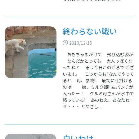
終わらない戦い
2013/12/15
おもちゃめがけて 飛び込む姿が
なんだかとっても 大人っぽくな
ったねと 思う今日このごろで ござ
います。 こっからも! なんてやって
ると 母、参戦!! 最初に仕掛ける
のは 娘、ミルク姫!! 左パンチが
入ったー！ クルミ母さんが 水中で
怒っている! あのねえ、あなたね
え・・・ とやさし...
白いわけ