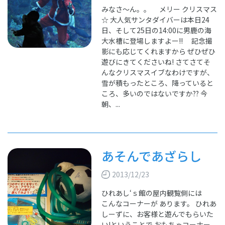
みなさ～ん。。 メリー クリスマス
☆ 大人気サンタダイバーは本日24
日、そして25日の14:00に男鹿の海
大水槽に登場しますよー!! 記念撮
影にも応じてくれますから ぜひぜひ
遊びにきてくださいね! さてさてそ
んなクリスマスイブなわけですが、
雪が積もったところ、降っていると
ころ、多いのではないですか?? 今
朝、...
あそんであざらし
2013/12/23
ひれあし‘ｓ館の屋内観覧側には
こんなコーナーが あります。 ひれあ
しーずに、お客様と遊んでもらいた
い!ということで おもちゃコーナー