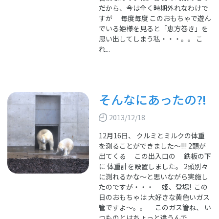
だから、今は全く時期外れなわけで
すが 毎度毎度 このおもちゃで遊ん
でいる姫様を見ると「恵方巻き」を
思い出してしまう私・・・。。 こ
れ...
そんなにあったの?!
2013/12/18
12月16日、 クルミとミルクの体重
を測ることができました～!!! 2頭が
出てくる この出入口の 鉄板の下
に 体重計を設置しました。 2頭別々
に測れるかな～と思いながら実施し
たのですが・・・ 姫、登場! この
日のおもちゃは 大好きな黄色いガス
管ですよ～。。 このガス管ね、 い
つものとはちょっと違うんで...