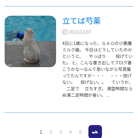
立てば芍薬
2013/12/07
4日に1歳になった、ＧＡＯの小悪魔
ミルク姫。 今日はどうしていたのか
というと、 やっぱり 投げてい
た。 と、こんな書き出しでブログ書
こうかな～なんて思いながら写真撮
ってたんですが・・・ ・・・投げ
ない。 投げない。。 ていうか、
二足で 立ちすぎ。 滞空時間なら
ぬ滞二足時間が長い。 ...
（現在のページ）
1
2
3
4
5