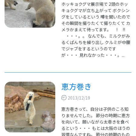
ホッキョクグマ展示場で 2頭のホッ
キョクグマが立ち上がって ボクシン
グをしているという 噂を聞いたので
その瞬間を撮りたくて撮りたくて カ
メラかまえて待ってます。 ! !!
・・・。。 なんでも、ミルクがみ
るくぱんちを繰り出し クルミが中腰
でジャブをするというのです
が・・・ 見れなかった・・・。...
恵方巻き
2013/12/19
恵方巻きって、自分は子供のころ知
りませんでした。 節分の時期に恵方
を向いて、願いながら太巻きを食べ
るという・・・ もとは大阪のほうの
習慣なんですね。 節分の時期のもの