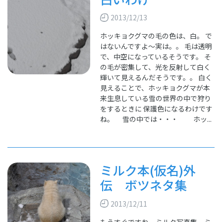
2013/12/13
ホッキョクグマの毛の色は、白。 で
はないんですよ～実は。。 毛は透明
で、中空になっているそうです。 そ
の毛が密集して、光を反射して白く
輝いて見えるんだそうです。。 白く
見えることで、ホッキョクグマが本
来生息している雪の世界の中で狩り
をするときに 保護色になるわけです
ね。 雪の中では・・・ ホッ...
ミルク本(仮名)外
伝 ボツネタ集
2013/12/11
もうすぐですね、ミルク写真集、ミ