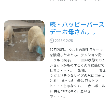
続・ハッピーバース
デーお母さん。。
2013/12/28
12月26日。 クルミの誕生日ケーキ
を破壊したあとも、テンション高い
クルミ親子。 白い状態での2
ショットがものすごく久々に感じて
しまう・・・。 姫様、 ちょ
うどよさそうなサイズの氷に目をつ
ける! え～い! 母は 巨大トマ
ト・・・じゃなくて、 赤いボール
に 目をつける!! と、思いき
や・・・...