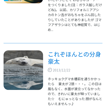
をつくりました(注：ガラス越しだけ
どね)。 以前、カリフォルニアアシ
カのトン吉がおもちゃをぶん回した
りしていたことがありましたが ゴマ
フアザラシはとても神経質で、はじ
め...
これぞほんとの分身
豪太
2013/12/22
ホッキョクグマ水槽前を通りかかっ
たら 豪太が 2頭・・・。 この日は
風もなく、水面が波立ってなかった
ので、きれいに豪太が映っていまし
た☆ むにゅっとなった 顔がなんと
もいえませんっ♪