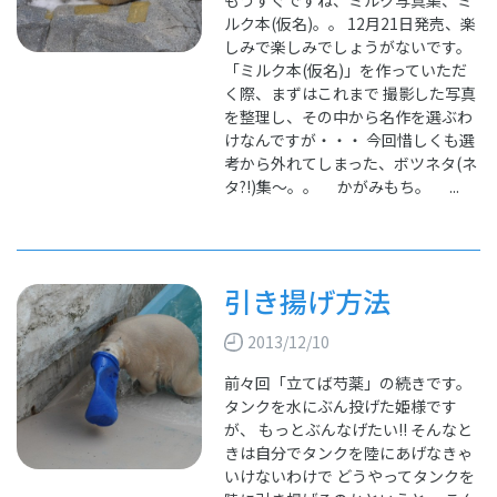
ルク本(仮名)。。 12月21日発売、楽
しみで楽しみでしょうがないです。
「ミルク本(仮名)」を作っていただ
く際、まずはこれまで 撮影した写真
を整理し、その中から名作を選ぶわ
けなんですが・・・ 今回惜しくも選
考から外れてしまった、ボツネタ(ネ
タ?!)集～。。 かがみもち。 ...
引き揚げ方法
2013/12/10
前々回「立てば芍薬」の続きです。
タンクを水にぶん投げた姫様です
が、 もっとぶんなげたい!! そんなと
きは自分でタンクを陸にあげなきゃ
いけないわけで どうやってタンクを