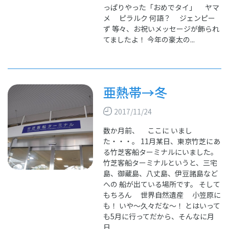
っぱりやった「おめでタイ」 ヤマ
メ ピラルク 何語？ ジェンピー
ず 等々、お祝いメッセージが飾られ
てましたよ！ 今年の豪太の...
亜熱帯→冬
2017/11/24
数か月前、 ここに いまし
た・・・。 11月某日、東京竹芝にあ
る竹芝客船ターミナルにいました。
竹芝客船ターミナルというと、三宅
島、御蔵島、八丈島、伊豆諸島など
への 船が出ている場所です。 そして
もちろん 世界自然遺産 小笠原に
も！ いや～久々だな～！ とはいって
も5月に行ってだから、そんなに月
日...