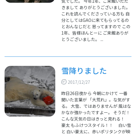
気でした。 今年1年、ご来館いただ
きまして ありがとうございました。
これを読んでくださっている方も 自
分としてはGAOに来てもらってるの
とおんなじだと 思ってますので この
1年、皆様ほんとーに ご来館ありが
とうございました。 ...
雪降りました
2017/12/27
昨日26日夜から 今朝にかけて 一番
聞いた言葉が 「大荒れ」。な気がす
る。 大雪、ではありませんが 風はな
かなか強かったですよー。 そうだ！
こんな天気の日はきっと見れる！
豪太 もふけつスタイル！！ 白い雪
と 白い豪太に、赤いポリタンクが映