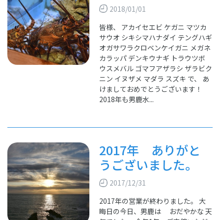
2018/01/01
皆様、 アカイセエビ ケガニ マツカ
サウオ シキシマハナダイ テングハギ
オガサワラクロベンケイガニ メガネ
カラッパ デンキウナギ トラウツボ
ウスメバル ゴマフアザラシ ザラビク
ニン イヌザメ マダラ スズキ で、 あ
けましておめでとうございます！
2018年も男鹿水...
2017年 ありがと
うございました。
2017/12/31
2017年の営業が終わりました。 大
晦日の今日、男鹿は おだやかな 天