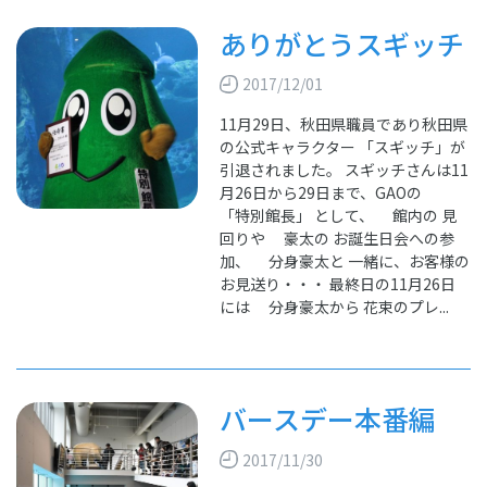
ありがとうスギッチ
2017/12/01
11月29日、秋田県職員であり秋田県
の公式キャラクター 「スギッチ」が
引退されました。 スギッチさんは11
月26日から29日まで、GAOの
「特別館長」 として、 館内の 見
回りや 豪太の お誕生日会への参
加、 分身豪太と 一緒に、お客様の
お見送り・・・ 最終日の11月26日
には 分身豪太から 花束のプレ...
バースデー本番編
2017/11/30