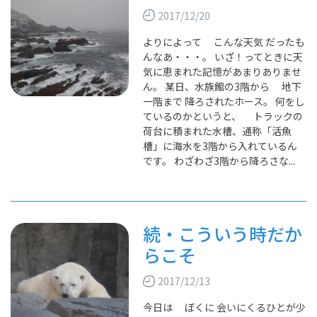
2017/12/20
よりによって こんな天気 だったも
んなあ・・・。 いざ！ってときに天
気に恵まれた記憶があまりありませ
ん。 某日、水族館の3階から 地下
一階まで 降ろされたホース。 何をし
ているのかというと、 トラックの
荷台に積まれた水槽、通称「活魚
槽」に海水を3階から入れているん
です。 わざわざ3階から降ろさな...
続・こういう時だか
らこそ
2017/12/13
今日は ぼくに 会いにくるひとが少