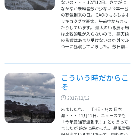
ないの・・・ 12月12日、さすがに
なかなか来館者数が少ない今年一番
の寒気到来の日。 GAOのもふもふホ
ッキョクグマ豪太、午前中からまっ
たりしています。 豪太のいる展示場
は比較的風が入らないので、 悪天候
の影響はあまり受けないのか 外でふ
つーに昼寝していました。 数日前...
こういう時だからこ
そ
2017/12/12
来ましたね。 THE・冬の 日本
海・・・ 12月12日、ニュースでも
「今年最強寒波到来！」とか言って
ましたが 確かに寒かった。 暴風雪警
報が出ているだけあって、風も強か