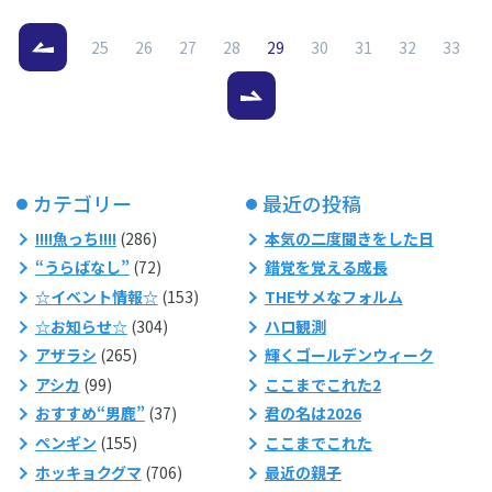
（現在のページ）
25
26
27
28
29
30
31
32
33
カテゴリー
最近の投稿
!!!!魚っち!!!!
(286)
本気の二度聞きをした日
“うらばなし”
(72)
錯覚を覚える成長
☆イベント情報☆
(153)
THEサメなフォルム
☆お知らせ☆
(304)
ハロ観測
アザラシ
(265)
輝くゴールデンウィーク
アシカ
(99)
ここまでこれた2
おすすめ“男鹿”
(37)
君の名は2026
ペンギン
(155)
ここまでこれた
ホッキョクグマ
(706)
最近の親子