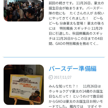
前回の続きです。 11月26日、豪太の
誕生日会が始まります。 バースデー
隊の他にも たくさんの人が お祝い
にやってきてくれました！ ど～も
ど～も 分身豪太も登場！ 豪太の後ろ
には 特別館長 スギッチ☆ 11月29
日に引退した、秋田県職員のスギッ
チは 11月26日からこの日までの4日
間、GAOの特別館長を務めてく...
バースデー準備編
2017/11/27
みんな知ってた？！ 11月26日は
ホッキョクグマ豪太の14歳のお誕生
日なんだって！ というわけで数日前
からGAOは豪太のお誕生日お祝いモ
ードでした。 館内では マダイ や