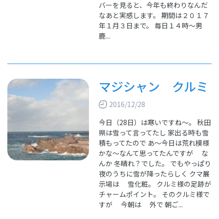
バーを見ると、今年も終わりなんだ
なあと実感します。 期間は２０１７
年１月３日まで。 毎日１４時～男
鹿...
マジシャン クルミ
2016/12/28
今日（28日）は寒いですね～。 秋田
県は雪って言ってたし 家出る時も雪
積もってたので あ～今日は荒れ模様
かな～なんて思ってたんですが な
んか 冬晴れ？でした。 でもやっぱり
夜のうちに雪が降ったらしく クマ展
示場は 雪化粧。 クルミ様の足跡が
チャームポイント。 そのクルミ様で
すが 今朝は 外で 朝ご...