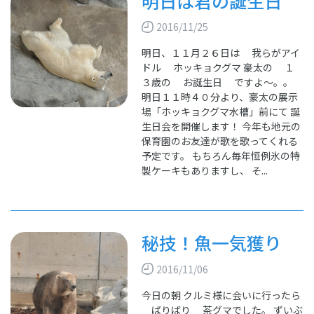
明日は君の誕生日
2016/11/25
明日、１１月２６日は 我らがアイ
ドル ホッキョクグマ 豪太の １
３歳の お誕生日 ですよ～。。
明日１１時４０分より、豪太の展示
場「ホッキョクグマ水槽」前にて 誕
生日会を開催します！ 今年も地元の
保育園のお友達が歌を歌ってくれる
予定です。 もちろん毎年恒例氷の特
製ケーキもありますし、 そ...
秘技！魚一気獲り
2016/11/06
今日の朝 クルミ様に会いに行ったら
ばりばり 茶グマでした。 ずいぶ