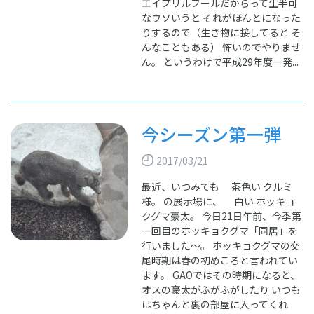
エイプリルフールだからって生半可
なウソいうと それがほんとになった
りするので（生き物に接してると そ
んなこともある） 怖いのでやりませ
ん。 というわけで平成29年度一発...
今シーズン第一弾
2017/03/21
最近、いつみても 茶色い クルミ
様。 の展示場に、 白い ホッキョ
クグマ豪太。 今日21日午前、今季第
一回目のホッキョクグマ「同居」を
行いました～。 ホッキョクグマの交
尾時期は春の初めころと言われてい
ます。 GAOではその時期になると、
オスの豪太がふがふがしたり いつも
はちゃんと裏の部屋に入ってくれ