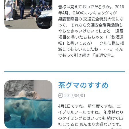
皆様は覚えておいでだろうか。 2016
年4月、GAOのホッキョクグマが
男鹿警察署の 交通安全特別大使にな
って、 それなら交通安全啓発活動も
やらなきゃいけないでしょと 違反
項目を 書いたおもちゃを（「飲酒運
転」と書いてある） クルミ様に 撲
滅してもらいましたね・・・。 そん
でもって引き続き 「交通安全...
茶グマのすすめ
2017/04/01
4月1日ですね。 新年度ですね。 エ
イプリルフールですね。 年度替わり
のタイミングとはいっても 続けて出
社してると あんまり実感ないです。