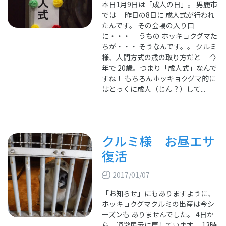
本日1月9日は「成人の日」。 男鹿市
では 昨日の8日に 成人式が行われ
たんです。 その会場の入り口
に・・・ うちの ホッキョクグマた
ちが・・・ そうなんです。。 クルミ
様、人間方式の歳の取り方だと 今
年で 20歳。つまり「成人式」なんで
すね！ もちろんホッキョクグマ的に
はとっくに成人（じん？）して...
クルミ様 お昼エサ
復活
2017/01/07
「お知らせ」にもありますように、
ホッキョクグマクルミの出産は今シ
ーズンも ありませんでした。 4日か
ら、通常展示に戻しています。 13時