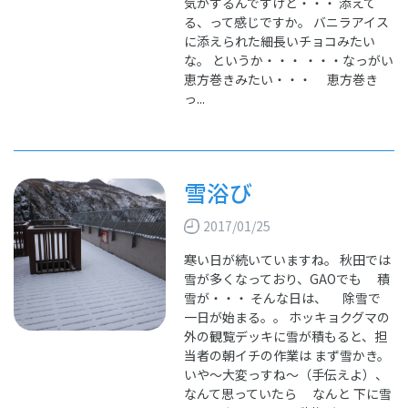
気がするんですけど・・・ 添えて
る、って感じですか。 バニラアイス
に添えられた細長いチョコみたい
な。 というか・・・ ・・・なっがい
恵方巻きみたい・・・ 恵方巻き
っ...
雪浴び
2017/01/25
寒い日が続いていますね。 秋田では
雪が多くなっており、GAOでも 積
雪が・・・ そんな日は、 除雪で
一日が始まる。。 ホッキョクグマの
外の観覧デッキに雪が積もると、担
当者の朝イチの作業は まず雪かき。
いや～大変っすね～（手伝えよ）、
なんて思っていたら なんと 下に雪