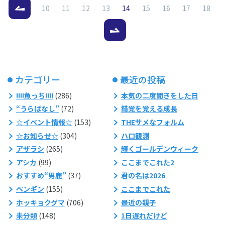
（現在のページ）
10
11
12
13
14
15
16
17
18
カテゴリー
最近の投稿
!!!!魚っち!!!!
(286)
本気の二度聞きをした日
“うらばなし”
(72)
錯覚を覚える成長
☆イベント情報☆
(153)
THEサメなフォルム
☆お知らせ☆
(304)
ハロ観測
アザラシ
(265)
輝くゴールデンウィーク
アシカ
(99)
ここまでこれた2
おすすめ“男鹿”
(37)
君の名は2026
ペンギン
(155)
ここまでこれた
ホッキョクグマ
(706)
最近の親子
未分類
(148)
1日遅れだけど