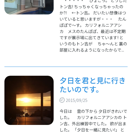
・・・・・ ひょこっ。 どうした
トン吉! ちっちゃくなっちゃったの
か?! ←トン吉。 だいたい想像はつ
いていると思いますが・・・ たん
ぽぽで～す。 カリフォルニアアシ
カ メスのたんぽぽ、最近は不定期
ですが展示場に出てきています! と
いうのもトン吉が ちゃ～んと 裏の
部屋に入れるようになったからで...
夕日を君と見に行き
たいのです。
2015/09/25
今日は 雲の下から 夕日がきれいで
した。 カリフォルニアアシカの ト
ン吉、外出練習中でした。 欲が出ま
した。 「夕日を一緒に見たい!」 と