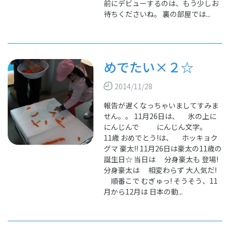
前にデビューするのは、もう少しお
待ちくださいね。 裏の部屋では...
めでたい×２☆
2014/11/28
報告が遅くなっちゃいましてすみま
せん。。 11月26日は、 氷の上に
にんじんで にんじん文字。
11歳 おめでとう!は、 ホッキョク
グマ 豪太!! 11月26日は豪太の11歳の
誕生日☆ 当日は 分身豪太も 登場!
分身豪太は 相変わらず 大人気だ!
順番こで むぎゅっ! そうそう、11
月から12月は 日本の動...