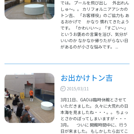
では。 プールを飛び出し 外出れん
しゅ～。。 カリフォルニアアシカの
トン吉、 「お客様役」のご協力も あ
るおかげで かなり 慣れてきたよう
です。 「かわいい～」「すごい～」
というお褒めの言葉を浴び、気分が
いいのか なかなか帰りたがらない日
があるのが小さな悩みです。 ...
お出かけトン吉
2015/03/11
3月11日、GAOは臨時休館とさせて
いただきました。 久々に大荒れの日
本海を見ましたね・・・。。 ちょっ
とさかのぼってしまいますが・・・
3月。 ついに 開館時間中に、行う
日が来ました。 もしかしたら出てこ