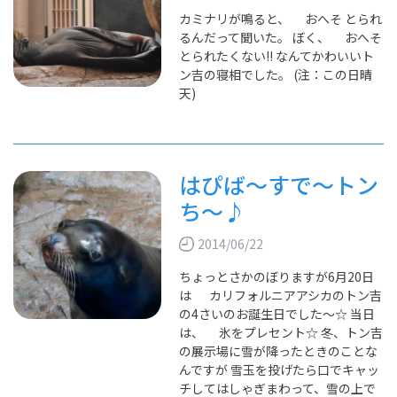
カミナリが鳴ると、 おへそ とられ
るんだって聞いた。 ぼく、 おへそ
とられたくない!! なんてかわいいト
ン吉の寝相でした。 (注：この日晴
天)
はぴば～すで～トン
ち～♪
2014/06/22
ちょっとさかのぼりますが6月20日
は カリフォルニアアシカのトン吉
の4さいのお誕生日でした～☆ 当日
は、 氷をプレセント☆ 冬、トン吉
の展示場に雪が降ったときのことな
んですが 雪玉を投げたら口でキャッ
チしてはしゃぎまわって、雪の上で