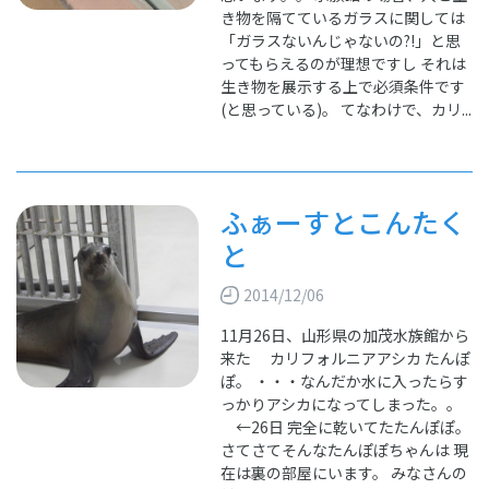
き物を隔てているガラスに関しては
「ガラスないんじゃないの?!」と思
ってもらえるのが理想ですし それは
生き物を展示する上で必須条件です
(と思っている)。 てなわけで、カリ...
ふぁーすとこんたく
と
2014/12/06
11月26日、山形県の加茂水族館から
来た カリフォルニアアシカ たんぽ
ぽ。 ・・・なんだか水に入ったらす
っかりアシカになってしまった。。
←26日 完全に乾いてたたんぽぽ。
さてさてそんなたんぽぽちゃんは 現
在は裏の部屋にいます。 みなさんの