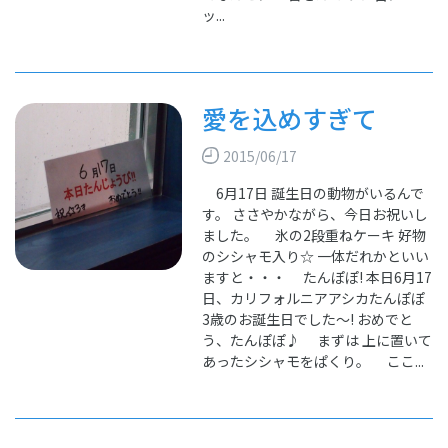
ッ...
愛を込めすぎて
2015/06/17
6月17日 誕生日の動物がいるんで
す。 ささやかながら、今日お祝いし
ました。 氷の2段重ねケーキ 好物
のシシャモ入り☆ 一体だれかといい
ますと・・・ たんぽぽ! 本日6月17
日、カリフォルニアアシカたんぽぽ
3歳のお誕生日でした～! おめでと
う、たんぽぽ♪ まずは 上に置いて
あったシシャモをぱくり。 ここ...